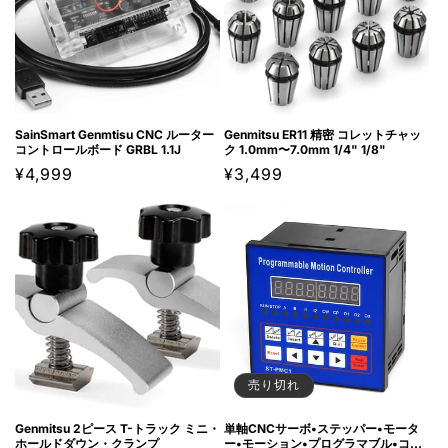
SainSmart Genmtisu CNC ルーター
Genmitsu ER11 精密 コレットチャッ
コントロールボード GRBL 1.1J
ク 1.0mm〜7.0mm 1/4" 1/8"
通
¥4,999
通
¥3,499
常
常
価
価
格
格
売り切れ
Genmitsu 2ピース T-トラック ミニ・
単軸CNCサーボ•ステッパー•モータ
ホールドダウン・クランプ
ー•モーション•プログラマブル•コン