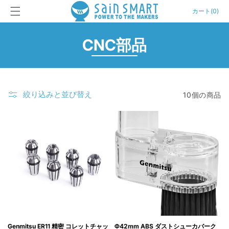
カ
コンテン
ー
カート
(
0
)
ツに進む
ト
コ
CNC部品
レ
ク
絞り込みと並び替え
10個の商品
シ
ョ
ン
:
Genmitsu ER11 精密 コレットチャッ
Φ42mm ABS ダストシューカバーク