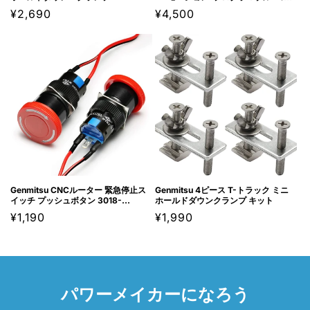
トローラー
通
¥2,690
通
¥4,500
常
常
価
価
格
格
Genmitsu CNCルーター 緊急停止ス
Genmitsu 4ピース T-トラック ミニ
イッチ プッシュボタン 3018-
ホールドダウンクランプ キット
MX3/3018-PROVer用
通
¥1,190
通
¥1,990
常
常
価
価
格
格
パワーメイカーになろう