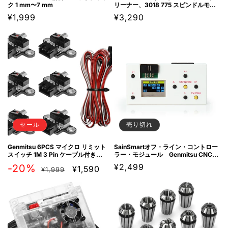
ク 1 mm〜7 mm
リーナー、3018 775 スピンドルモー
ター用
通
¥1,999
通
¥3,290
常
常
価
価
格
格
セール
売り切れ
Genmitsu 6PCS マイクロ リミット
SainSmartオフ・ライン・コントロー
スイッチ 1M 3 Pin ケーブル付き
ラー・モジュール Genmitsu CNCル
3018-PROVer用
ーター用
通
セ
通
¥2,499
-20%
¥1,590
¥1,999
常
ー
常
価
ル
価
格
価
格
格