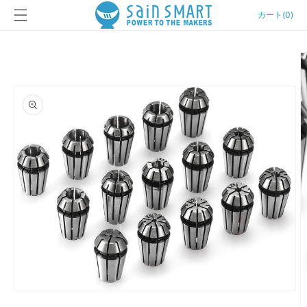
カ
コンテン
ー
カート
(
0
)
ツに進む
ト
商品情報
にスキッ
プ
モ