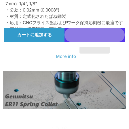
7mm）1/4", 1/8"
密
密
・
公差：0.02mm (0.0008")
コ
コ
・
材質：定式化されたばね鋼製
・
応用：CNCフライス盤およびワーク保持彫刻機に最適です
レ
レ
・
高品質：精密研磨、高硬度
ッ
ッ
カートに追加する
ト
ト
チ
チ
More info
ャ
ャ
ッ
ッ
ク
ク
1.0mm〜
1.0mm〜
7.0mm
7.0mm
1/4&quot;
1/4&quot;
1/8&quot;
1/8&quot;
の
の
数
数