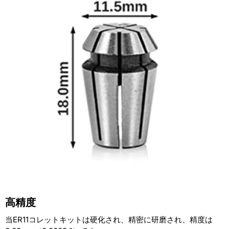
量
量
を
を
減
増
ら
や
す
す
高精度
当ER11コレットキットは硬化され、精密に研磨され、精度は