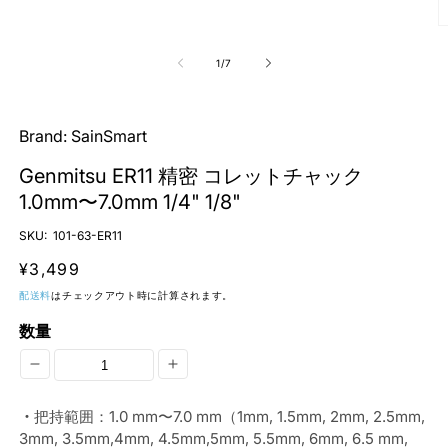
ー
ダ
ル
で
の
1
/
7
メ
デ
ィ
ア
Brand:
SainSmart
(1)
を
Genmitsu ER11 精密 コレットチャック
開
(2
く
1.0mm〜7.0mm 1/4" 1/8"
SKU:
101-63-ER11
通
¥3,499
常
配送料
はチェックアウト時に計算されます。
価
数量
格
Genmitsu
Genmitsu
ER11
ER11
・
把持範囲：1.0 mm〜7.0 mm（1mm, 1.5mm, 2mm, 2.5mm,
精
精
3mm, 3.5mm,4mm, 4.5mm,5mm, 5.5mm, 6mm, 6.5 mm,