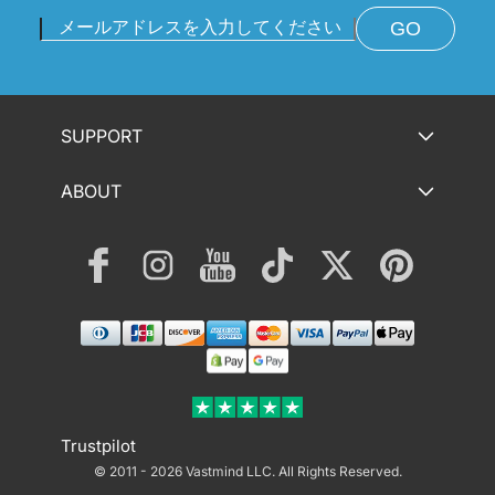
GO
SUPPORT
ABOUT
Facebook
Instagram
YouTube
TikTok
Twitter
Pinterest
決
済
方
法
Trustpilot
© 2011 - 2026 Vastmind LLC.
All Rights Reserved.