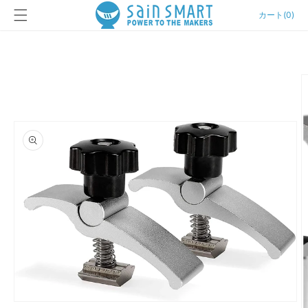
カ
コンテン
ー
カート
(
0
)
ツに進む
ト
商品情報
にスキッ
プ
モ