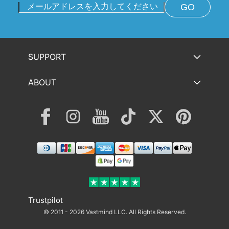
GO
SUPPORT
ABOUT
Facebook
Instagram
YouTube
TikTok
Twitter
Pinterest
決
済
方
法
Trustpilot
© 2011 - 2026 Vastmind LLC.
All Rights Reserved.