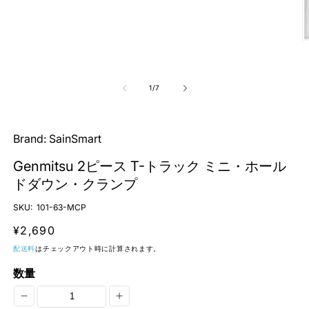
ー
ダ
ル
で
メ
デ
ィ
の
1
/
7
ア
(1)
を
開
Brand:
SainSmart
く
(2
Genmitsu 2ピース T-トラック ミニ・ホール
ドダウン・クランプ
SKU:
101-63-MCP
通
¥2,690
常
配送料
はチェックアウト時に計算されます。
価
数量
格
Genmitsu
Genmitsu