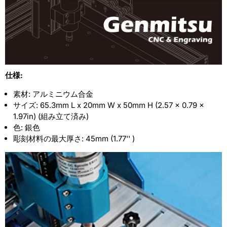
ダ
ダ
ウ
ウ
ン・
ン・
ク
ク
ラ
ラ
仕様:
ン
ン
素材: アルミニウム合金
プ
プ
サイズ: 65.3mm L x 20mm W x 50mm H (2.57 x 0.79 x
1.97in) (組み立て済み)
の
の
色: 銀色
数
数
彫刻材料の最大厚さ: 45mm (1.77'' )
量
量
を
を
減
増
ら
や
す
す