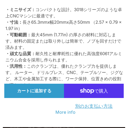
2
2
・ミニサイズ：
コンパクトな設計。3018シリーズのような卓
ピ
ピ
上CNCマシンに最適です。
・
寸法：
長さ65.3mmx幅20mmx高さ50mm （2.57 x 0.79 x
ー
ー
1.97 in）
ス
ス
・
可動範囲：
最大45mm (1.77in) の厚さの材料に対応しま
す。材料の固定または取り外しは簡単で、ノブを回すだけで
T-
T-
済みます。
ト
ト
・
頑丈な品質：
耐久性と耐摩耗性に優れた高強度6061アルミ
ラ
ラ
ニウム合金を採用し作られます。
・
汎用性：
このクランプは、優れたクランプ力を提供しま
ッ
ッ
す。 ルーター、ドリルプレス、CNC、テーブルソー、ジグな
ク
ク
ど、木工や金属加工する際に、ワーク保持、位置きめの役割
ミ
ミ
が果たせます。
カートに追加する
ニ・
ニ・
ホ
ホ
別のお支払い方法
ー
ー
More info
ル
ル
ド
ド