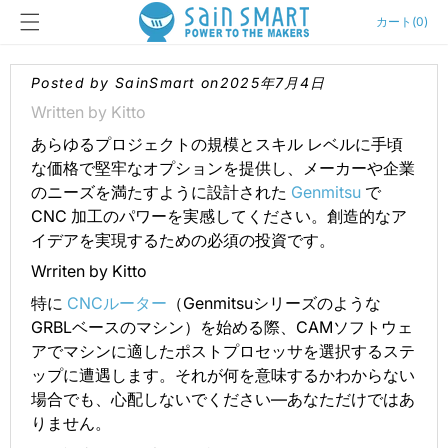
カ
コンテン
ー
カート
(
0
)
ツに進む
ト
Posted by SainSmart on
2025年7月4日
Written by Kitto
あらゆるプロジェクトの規模とスキル レベルに手頃
な価格で堅牢なオプションを提供し、メーカーや企業
のニーズを満たすように設計された
Genmitsu
で
CNC 加工のパワーを実感してください。創造的なア
イデアを実現するための必須の投資です。
Wrriten by Kitto
特に
CNCルーター
（Genmitsuシリーズのような
GRBLベースのマシン）を始める際、CAMソフトウェ
アでマシンに適したポストプロセッサを選択するステ
ップに遭遇します。それが何を意味するかわからない
場合でも、心配しないでください—あなただけではあ
りません。