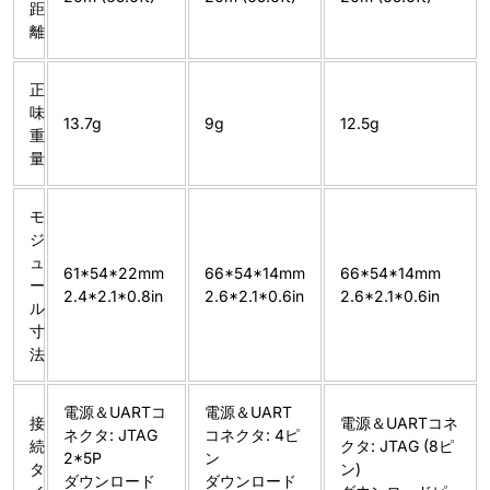
距
離
正
味
13.7g
9g
12.5g
重
量
モ
ジ
ュ
61*54*22mm
66*54*14mm
66*54*14mm
ー
2.4*2.1*0.8in
2.6*2.1*0.6in
2.6*2.1*0.6in
ル
寸
法
電源＆UARTコ
電源＆UART
接
電源＆UARTコネ
ネクタ: JTAG
コネクタ: 4ピ
続
クタ: JTAG (8ピ
2*5P
ン
タ
ン)
ダウンロード
ダウンロード