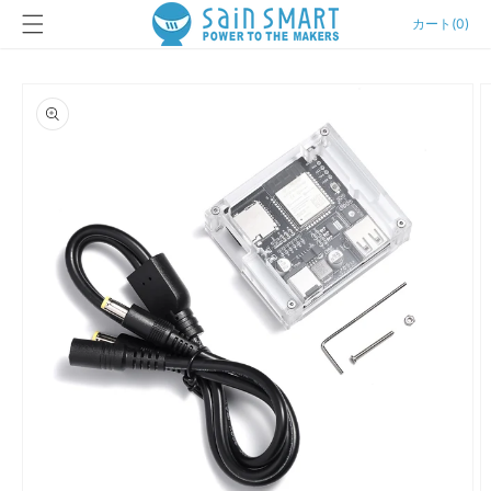
カ
コンテン
ー
カート
(
0
)
ツに進む
ト
商品情報
にスキッ
プ