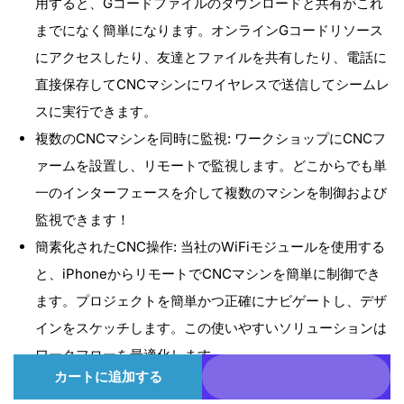
用すると、Gコードファイルのダウンロードと共有がこれ
3030-
3030-
までになく簡単になります。オンラインGコードリソース
PROVer
PROVer
にアクセスしたり、友達とファイルを共有したり、電話に
MAX、
MAX、
直接保存してCNCマシンにワイヤレスで送信してシームレ
4040
4040
スに実行できます。
Reno
Reno
複数のCNCマシンを同時に監視: ワークショップにCNCフ
用
用
ァームを設置し、リモートで監視します。どこからでも単
ワ
ワ
一のインターフェースを介して複数のマシンを制御および
イ
イ
監視できます！
ヤ
ヤ
簡素化されたCNC操作: 当社のWiFiモジュールを使用する
レ
レ
と、iPhoneからリモートでCNCマシンを簡単に制御でき
ス
ス
ます。プロジェクトを簡単かつ正確にナビゲートし、デザ
コ
コ
インをスケッチします。この使いやすいソリューションは
ン
ン
ワークフローを最適化します。
ト
ト
カートに追加する
ロ
ロ