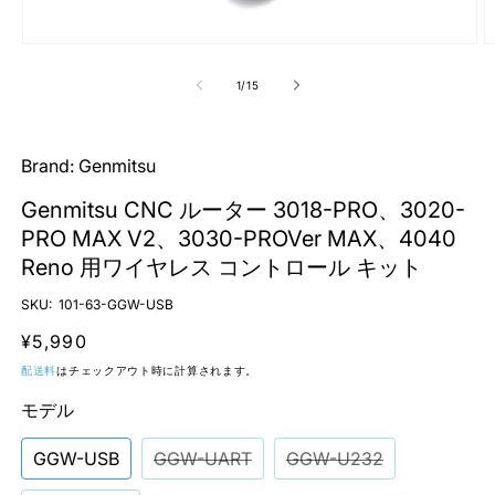
モ
ー
の
1
/
15
ダ
ル
で
メ
Brand:
Genmitsu
デ
ィ
Genmitsu CNC ルーター 3018-PRO、3020-
ア
(1)
(2
PRO MAX V2、3030-PROVer MAX、4040
を
Reno 用ワイヤレス コントロール キット
開
く
SKU:
101-63-GGW-USB
通
¥5,990
常
配送料
はチェックアウト時に計算されます。
価
モデル
格
GGW-USB
GGW-UART
GGW-U232