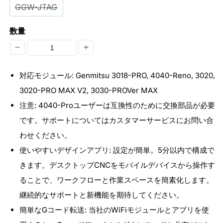
GGW-JTAG
数量
Genmitsu
Genmitsu
CNC
CNC
対応モジュール: Genmitsu 3018-PRO, 4040-Reno, 3020,
ル
ル
3020-PRO MAX V2, 3030-PROVer MAX
ー
ー
注意: 4040-Proユーザーは互換性のために交換部品が必要
タ
タ
です。サポートについてはカスタマーサービスにお問い合
ー
ー
わせください。
3018-
3018-
使いやすいデザインアプリ: 設定が簡単。5分以内で構成で
PRO、
PRO、
きます。デスクトップCNCをモバイルデバイスから操作す
3020-
3020-
ることで、ワークフローと作業スペースを簡素化します。
PRO
PRO
継続的なサポートと新機能を期待してください。
MAX
MAX
簡単なGコード転送: 当社のWiFiモジュールとアプリを使
V2、
V2、