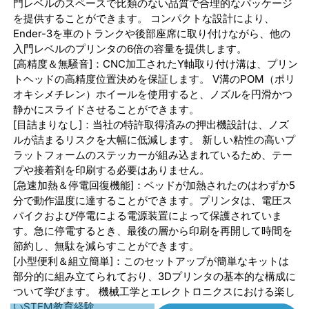
イ
イ
門レベルのスペースで比類のない品質で合理的なパッケージ
を提供することができます。 コンパクトな設計により、
ン
ン
Ender-3を車のトランクや後部座席に取り付けながら、他の
ス
ス
入門レベルのプリンタの6倍の容量を提供します。
[高精度＆無騒音]：CNC加工されたY軸取り付け溝は、プリン
マ
マ
トヘッドの高精度位置決めを保証します。 V溝のPOM（ポリ
ー
ー
オキシメチレン）ホイールを使用すると、ノズルを円滑かつ
ト
ト
静かにスライドさせることができます。
[目詰まりなし]：当社の特許取得済みの押出機設計は、ノズ
（SainSmart）
（SainSmart）
ルが詰まるリスクを大幅に低減します。 新しい粘性の高いプ
×Creality3D
×Creality3D
ラットフォームのステッカーが組み込まれているため、テー
Ender-
Ender-
プや接着剤を印刷する必要はありません。
[急速加熱＆停電回復機能]：ベッドが加熱されたのはわずか5
3
3
分で動作温度に達することができます。プリンタは、電圧ス
3D
3D
パイクおよび停電による電源装置によって保護されていま
プ
プ
す。急に停電するとき、最後の層から印刷を再開して時間を
節約し、無駄を減らすことができます。
リ
リ
[小型便利＆組立簡単]：このセットアップが簡単なキットは
ン
ン
部分的に組み立てられており、3Dプリンタの基本的な構成に
ついて学びます。 機械工学とエレクトロニクスにおける楽し
タ
タ
いSTEM教育経験。