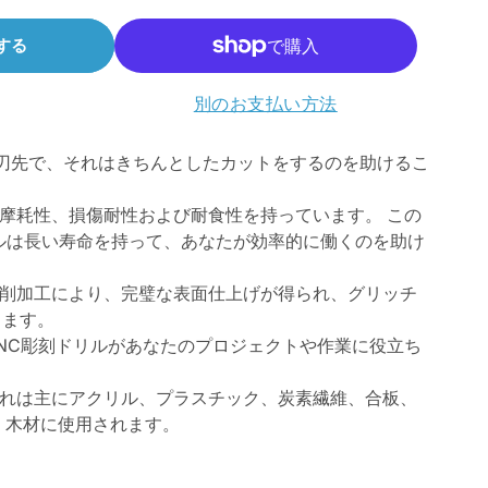
PCB
PCB
する
彫
彫
刻
刻
別のお支払い方法
v
v
ビ
ビ
刃先で、それはきちんとしたカットをするのを助けるこ
ッ
ッ
摩耗性、損傷耐性および耐食性を持っています。 この
ト
ト
ルは長い寿命を持って、あなたが効率的に働くのを助け
エ
エ
ン
ン
研削加工により、完璧な表面仕上げが得られ、グリッチ
ド
ド
します。
NC彫刻ドリルがあなたのプロジェクトや作業に役立ち
ミ
ミ
ル
ル
それは主にアクリル、プラスチック、炭素繊維、合板、
30
30
面、木材に使用されます。
度
度
0.1mm
0.1mm