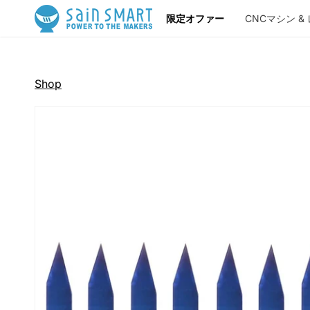
コンテン
限定オファー
CNCマシン &
ツに進む
CNCマシン
ツール
リソース
Shop
CNCマシンリソース
レーザー彫刻リ
3Dプリントリソース
フレーザーデータ
カードボードカッター
ProVerXL 2X2
PROVerXL 4x4
はんだ付け
ProVerXL
レーザー彫刻
製品レビュー
🎁 あなたの作品を
ょう
Kortek
L8 40W/20W
Kio