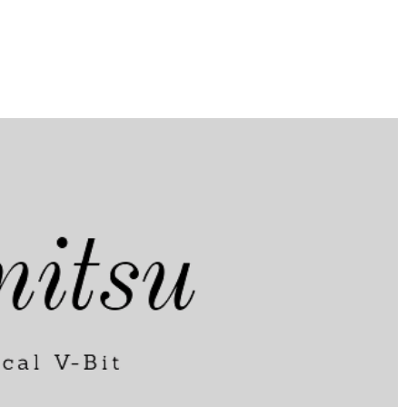
ヒ
ヒ
ン
ン
ト
ト
3.175mm
3.175mm
軸
軸
の
の
数
数
量
量
を
を
減
増
ら
や
す
す