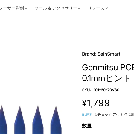
 レーザー彫刻
ツール & アクセサリー
リソース
MORE
MORE
MORE
>>
>>
>>
3Dプリンティング
ブログ
CNC部品とアクセサリー
ソース
Brand:
SainSmart
ベース
 4030 V2
PEBA フィラメント
TPU フィラメント
Genmitsu
MORE
>>
0.1mmヒント 
共有しまし
Genmitsu デスクトップ
Gen
SKU:
101-60-70V30
CNC マシン購入ガイド
ーブ
ンに
July 10, 2024
June 
通
¥1,799
sk
常
配送料
はチェックアウト時に
数量
価