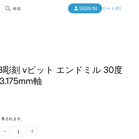
カ
SIGN
SIGN IN
ー
カート
(
0
)
検索
IN
ト
レーザー用品
MORE
MORE
>>
>>
始める
始める
始める
リソースセンター
リソースセンター
リソースセンター
WIPリワード
WIPリワード
WIPリワード
お問い合わせ
お問い合わせ
お問い合わせ
 PCB彫刻 vビット エンドミル 30度
3.175mm軸
新着商品
新着商品
新着商品
mitsuハイブリッドテ
特別オファー
特別オファー
特別オファー
ル：あなたのCNCマシ
最適な選択肢
07, 2024
クリアランス
クリアランス
クリアランス
計算されます。
Genmitsu
Genmitsu