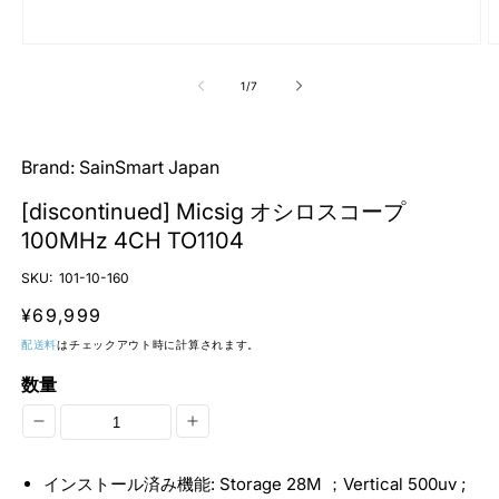
モ
ー
の
1
/
7
ダ
ル
で
メ
Brand:
SainSmart Japan
デ
ィ
[discontinued] Micsig オシロスコープ
ア
(1)
(2
100MHz 4CH TO1104
を
開
SKU:
101-10-160
く
通
¥69,999
常
配送料
はチェックアウト時に計算されます。
価
数量
格
[discontinued]
[discontinued]
Micsig
Micsig
インストール済み機能: Storage 28M ；Vertical 500uv ;