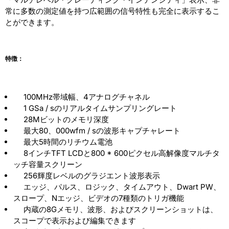
常に多数の測定値を持つ広範囲の信号特性も完全に表示するこ
とができます。
特徴：
100MHz帯域幅、4アナログチャネル
1 GSa / sのリアルタイムサンプリングレート
28Mビットのメモリ深度
最大80、000wfm / sの波形キャプチャレート
最大5時間のリチウム電池
8インチTFT LCDと800 * 600ピクセル高解像度マルチタ
ッチ容量スクリーン
256輝度レベルのグラジエント波形表示
エッジ、パルス、ロジック、タイムアウト、Dwart PW、
スロープ、Nエッジ、ビデオの7種類のトリガ機能
内蔵の8Gメモリ、波形、およびスクリーンショットは、
スコープで表示および編集できます