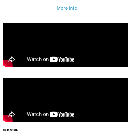
ら
や
More info
す
す
製品説明: