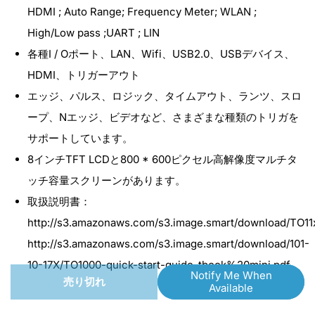
オ
オ
HDMI ; Auto Range; Frequency Meter; WLAN ;
シ
シ
High/Low pass ;UART ; LIN
ロ
ロ
各種I / Oポート、LAN、Wifi、USB2.0、USBデバイス、
ス
ス
HDMI、トリガーアウト
コ
コ
エッジ、パルス、ロジック、タイムアウト、ランツ、スロ
ー
ー
ープ、Nエッジ、ビデオなど、さまざまな種類のトリガを
プ
プ
サポートしています。
100MHz
100MHz
8インチTFT LCDと800 * 600ピクセル高解像度マルチタ
4CH
4CH
ッチ容量スクリーンがあります。
TO1104
TO1104
取扱説明書：
の
の
http://s3.amazonaws.com/s3.image.smart/download/TO1
数
数
http://s3.amazonaws.com/s3.image.smart/download/101-
量
量
10-17X/TO1000-quick-start-guide-tbook%20mini.pdf
Notify Me When
を
を
売り切れ
Available
減
増