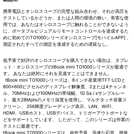
携帯電話とオシロスコープの完璧な組み合わせ、それが高圧を
テストしているかどうか、または人間の環境の狭い、有害な使
用では、あなたはオシロスコープに触れることができないよう
に、ポータブルビジュアルリモートコントロールを達成するた
めに初めてのTO1000シリーズオシロスコープ[モバイルAPP] 、
測定されたすべての測定を達成するための遅延なし。
低予算で好評のオシロスコープを購入できない場合は、タブレ
ット・オシロスコープのtBook mini TO1000シリーズが最適で
す。 あなたは絶対にそれを見逃すことはできません。
tBook mini TO1000シリーズは、8インチ産業用TFT-LCDと
800×600ピクセルのディスプレイ解像度、2または4チャンネ
ル、70MHzおよび100MHzの帯域幅、1G Sa / sサンプルレー
ト、最大28Mptsのメモリ深度を使用し、マルチタッチ容量ス
クリーン、 256輝度グレーディング表示、LAN、WiFi、
HDMI、USBホスト、USBデバイス、トリガーアウトポートな
どをサポートしています。 したがって、このシリーズは作業の
テストに最適です。
tBook mini TO1000シリーズは、超低予算、迅速な応答、簡単