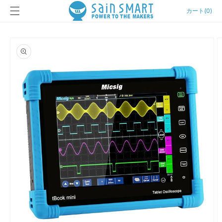
カ
コンテン
ー
カート
(
0
)
ツに進む
ト
商品情報
にスキッ
プ