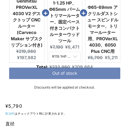
Genmitsu
1-1.25 HP、
PROVerXL
Φ65-69mm ア
Φ65mm パーム
4030 V2 デス
クリルダストシ
トリマールータ
クトップ CNC
ュー スピンドル
ー、固定ベース
ルーター
モーター、トリ
付きコンパクト
(Carveco
マールーター
ルーターウッド
Maker サブスク
用、PROVerXL
ツール
リプション付き)
4030、6050
Original
Current
¥7,190
¥6,471
Original
Current
¥219,980
Plus CNC用
price:
price:
price:
price:
Original
Current
¥197,982
¥5,790
¥5,211
price:
price:
Original
Discounted
Total:
¥232,960
¥209,664
price
price
Out of stock
Discounts will be applied at checkout.
通
¥5,790
常
配送料
はチェックアウト時に計算されます。
価
直径
格