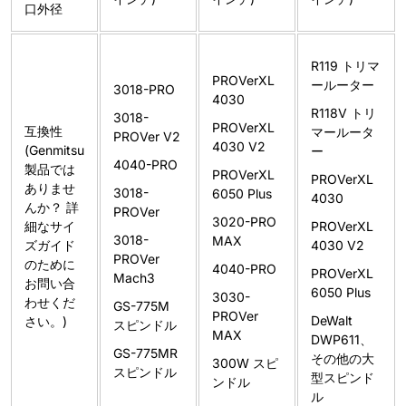
口外径
R119 トリマ
PROVerXL
ールーター
3018-PRO
4030
R118V トリ
3018-
PROVerXL
互換性
マールータ
PROVer V2
4030 V2
(Genmitsu
ー
4040-PRO
製品では
PROVerXL
PROVerXL
ありませ
3018-
6050 Plus
4030
んか？ 詳
PROVer
3020-PRO
細なサイ
PROVerXL
3018-
MAX
ズガイド
4030 V2
PROVer
のために
4040-PRO
PROVerXL
Mach3
お問い合
6050 Plus
3030-
わせくだ
GS-775M
PROVer
DeWalt
さい。)
スピンドル
MAX
DWP611、
GS-775MR
その他の大
300W スピ
スピンドル
型スピンド
ンドル
ル