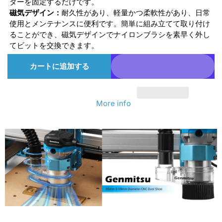
ターを固定するだけです。
ュ
ュ
磁気デザイン：
耐久性があり、軽量かつ柔軟性があり、日常
使用とメンテナンスに便利です。簡単に組み立てて取り付け
ー
ー
ることができ、磁気デザインでナイロンブラシを素早く外し
ス
ス
てビットを交換できます。
ピ
ピ
カートに追加する
ン
ン
ド
ド
ル
ル
More info
モ
モ
ー
ー
タ
タ
ー、
ー、
ト
ト
リ
リ
マ
マ
ー
ー