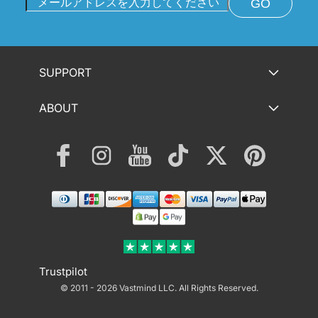
GO
SUPPORT
ABOUT
Facebook
Instagram
YouTube
TikTok
Twitter
Pinterest
決
済
方
法
Trustpilot
© 2011 - 2026 Vastmind LLC.
All Rights Reserved.