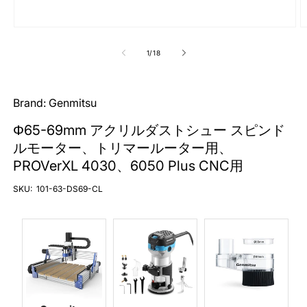
モ
ー
の
1
/
18
ダ
ル
で
メ
Brand:
Genmitsu
デ
ィ
Φ65-69mm アクリルダストシュー スピンド
ア
(1)
(2
ルモーター、トリマールーター用、
を
PROVerXL 4030、6050 Plus CNC用
開
く
SKU:
101-63-DS69-CL