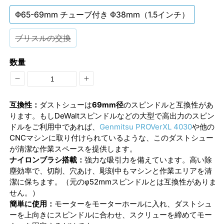
Ф65-69mm チューブ付き Ф38mm（1.5インチ）
ブリスルの交換
数量
Φ65-
Φ65-
69mm
69mm
互換性：
ダストシューは
69mm径
のスピンドルと互換性があ
ア
ア
ります。もしDeWaltスピンドルなどの大型で高出力のスピン
ドルをご利用中であれば、
Genmitsu PROVerXL 4030
や他の
ク
ク
CNCマシンに取り付けられているような、このダストシュー
リ
リ
が清潔な作業スペースを提供します。
ナイロンブラシ搭載：
強力な吸引力を備えています。高い除
ル
ル
塵効率で、切削、穴あけ、彫刻中もマシンと作業エリアを清
ダ
ダ
潔に保ちます。（元のφ52mmスピンドルとは互換性がありま
ス
ス
せん。）
簡単に使用：
モーターをモーターホールに入れ、ダストシュ
ト
ト
ーを上向きにスピンドルに合わせ、スクリューを締めてモー
シ
シ