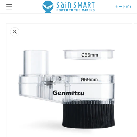
カ
コンテン
ー
カート
(
0
)
ツに進む
ト
商品情報
にスキッ
プ