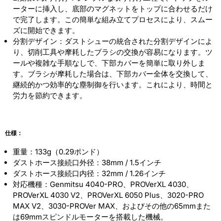
ーターに挿入し、底部のマグネットをトップに合わせるだけ
減
増
で完了します。この簡単な組み立てプロセスにより、スムー
ら
や
ズに開始できます。
分割デザイン：ダストシューの統合された分割デザインによ
す
す
り、切削工具や摩耗したブラシの交換が容易になります。ツ
ールや複雑な手順なしで、下部カバーを簡単に取り外しま
す。ブラシが摩耗した場合は、下部カバー全体を交換して、
継続的かつ効率的な塵制御を行います。これにより、時間と
労力を節約できます。
仕様：
重量：133g（0.29ポンド）
ダストホース接続口外径：38mm / 1.5インチ
ダストホース接続口内径：32mm / 1.26インチ
対応機種：Genmitsu 4040-PRO、PROVerXL 4030、
PROVerXL 4030 V2、PROVerXL 6050 Plus、3020-PRO
MAX V2、3030-PROVer MAX、およびその他の65mmまた
は69mmスピンドルモーターを搭載した機械。