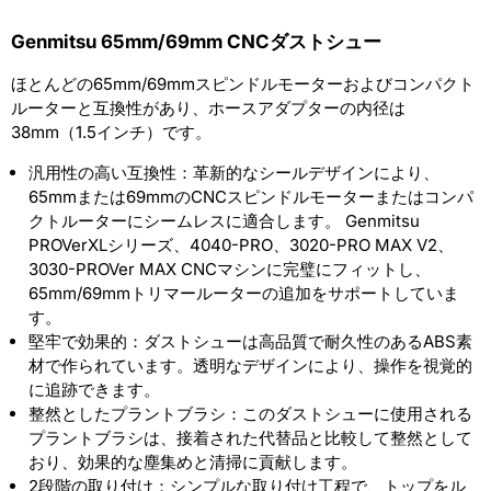
ル
ル
Genmitsu 65mm/69mm CNCダストシュー
ー
ー
ほとんどの65mm/69mmスピンドルモーターおよびコンパクト
タ
タ
ルーターと互換性があり、ホースアダプターの内径は
ー
ー
38mm（1.5インチ）です。
用、
用、
汎用性の高い互換性：革新的なシールデザインにより、
PROVerXL
PROVerXL
65mmまたは69mmのCNCスピンドルモーターまたはコンパ
クトルーターにシームレスに適合します。 Genmitsu
4030、
4030、
PROVerXLシリーズ、4040-PRO、3020-PRO MAX V2、
6050
6050
3030-PROVer MAX CNCマシンに完璧にフィットし、
Plus
Plus
65mm/69mmトリマールーターの追加をサポートしていま
す。
CNC
CNC
堅牢で効果的：ダストシューは高品質で耐久性のあるABS素
用
用
材で作られています。透明なデザインにより、操作を視覚的
の
の
に追跡できます。
整然としたプラントブラシ：このダストシューに使用される
数
数
プラントブラシは、接着された代替品と比較して整然として
量
量
おり、効果的な塵集めと清掃に貢献します。
2段階の取り付け：シンプルな取り付け工程で、トップをル
を
を