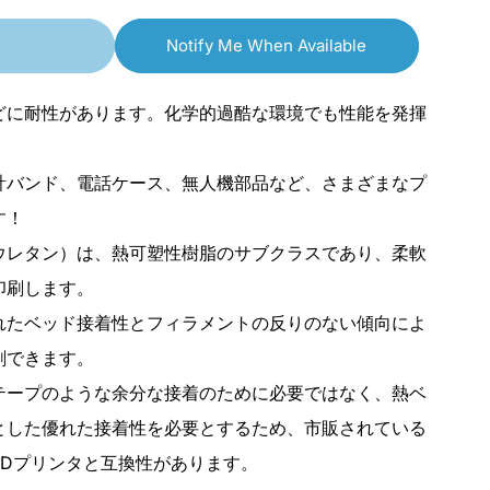
紫
紫
Notify Me When Available
色、
色、
柔
柔
どに耐性があります。化学的過酷な環境でも性能を発揮
軟
軟
な
な
計バンド、電話ケース、無人機部品など、さまざまなプ
3mm
3mm
す！
TPU
TPU
フ
フ
リウレタン）は、熱可塑性樹脂のサブクラスであり、柔軟
ィ
ィ
印刷します。
ラ
ラ
れたベッド接着性とフィラメントの反りのない傾向によ
メ
メ
刷できます。
ン
ン
テープのような余分な接着のために必要ではなく、熱ベ
ト
ト
とした優れた接着性を必要とするため、市販されている
1kg
1kg
i3 3Dプリンタと互換性があります。
/
/