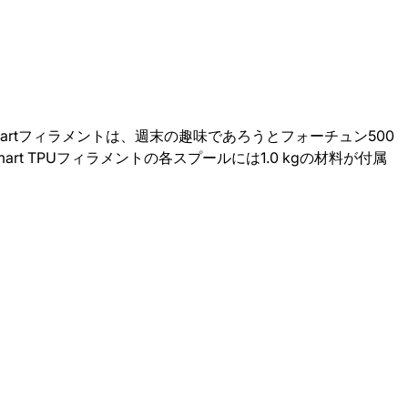
2.2lbs
2.2lbs
の
の
数
数
量
量
を
を
Smartフィラメントは、週末の趣味であろうとフォーチュン500
減
増
 TPUフィラメントの各スプールには1.0 kgの材料が付属
ら
や
す
す