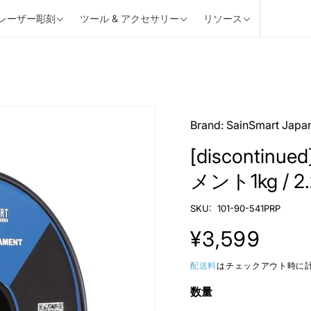
 レーザー彫刻
ツール & アクセサリー
リソース
MORE
MORE
MORE
>>
>>
>>
3Dプリンティング
ブログ
CNC部品とアクセサリー
ソース
Brand:
SainSmart Japa
ベース
 4030 V2
PEBA フィラメント
TPU フィラメント
[disconti
MORE
>>
メント1kg / 2.
共有しまし
Genmitsu デスクトップ
Gen
SKU:
101-90-541PRP
CNC マシン購入ガイド
ーブ
ンに
July 10, 2024
June 
通
¥3,599
sk
常
配送料
はチェックアウト時に
数量
価