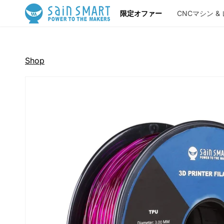
コンテン
限定オファー
CNCマシン &
ツに進む
CNCマシン
ツール
リソース
Shop
CNCマシンリソース
レーザー彫刻リ
3Dプリントリソース
フレーザーデータ
カードボードカッター
ProVerXL 2X2
PROVerXL 4x4
はんだ付け
ProVerXL
レーザー彫刻
製品レビュー
🎁 あなたの作品を
ょう
Kortek
L8 40W/20W
Kio