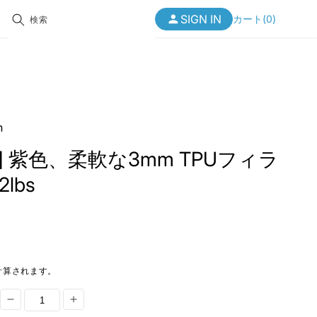
カ
SIGN
SIGN IN
ー
カート
(
0
)
検索
IN
ト
レーザー用品
MORE
MORE
>>
>>
始める
始める
始める
リソースセンター
リソースセンター
リソースセンター
WIPリワード
WIPリワード
WIPリワード
n
お問い合わせ
お問い合わせ
お問い合わせ
nued] 紫色、柔軟な3mm TPUフィラ
2lbs
新着商品
新着商品
新着商品
mitsuハイブリッドテ
特別オファー
特別オファー
特別オファー
ル：あなたのCNCマシ
最適な選択肢
07, 2024
クリアランス
クリアランス
クリアランス
計算されます。
[discontinued]
[discontinued]