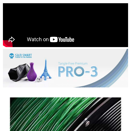
/
/
2.2lb
2.2lb
の
の
数
数
量
量
を
を
減
増
ら
や
す
す