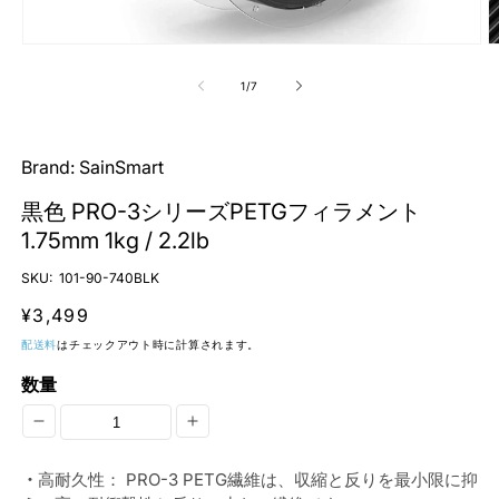
モ
ー
の
1
/
7
ダ
ル
で
メ
Brand:
SainSmart
デ
ィ
黒色 PRO-3シリーズPETGフィラメント
ア
(1)
(2
1.75mm 1kg / 2.2lb
を
開
SKU:
101-90-740BLK
く
通
¥3,499
常
配送料
はチェックアウト時に計算されます。
価
数量
格
黒
黒
色
色
・
高耐久性： PRO-3 PETG繊維は、収縮と反りを最小限に抑