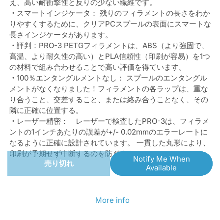
PRO-
PRO-
え、高い耐衝撃性と反りの少ない繊維です。
・
スマートインジケータ： 残りのフィラメントの長さをわか
3
3
りやすくするために、クリアPCスプールの表面にスマートな
シ
シ
長さインジケータがあります。
・
評判：PRO-3 PETGフィラメントは、ABS（より強固で、
リ
リ
高温、より耐久性の高い）とPLA信頼性（印刷が容易）を1つ
ー
ー
の材料で組み合わせることで高い評価を得ています。
ズ
ズ
・
100％エンタングルメントなし： スプールのエンタングル
メントがなくなりました！フィラメントの各ラップは、重な
PETG
PETG
り合うこと、交差すること、または絡み合うことなく、その
フ
フ
隣に正確に位置する。
ィ
ィ
・
レーザー精密： レーザーで検査したPRO-3は、フィラメ
ントの1インチあたりの誤差が+/- 0.02mmのエラーレートに
ラ
ラ
なるように正確に設計されています。 一貫した丸形により、
メ
メ
印刷が予期せず中断するのを防ぎます。
Notify Me When
売り切れ
ン
ン
Available
ト
ト
1.75mm
1.75mm
More info
1kg
1kg