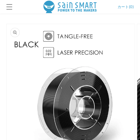
カ
コンテン
ー
カート
(
0
)
ツに進む
ト
商品情報
にスキッ
プ