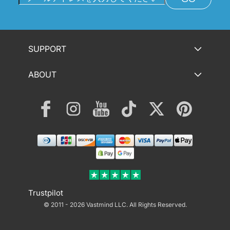
SUPPORT
ABOUT
Facebook
Instagram
YouTube
TikTok
Twitter
Pinterest
決
済
方
法
Trustpilot
© 2011 - 2026 Vastmind LLC.
All Rights Reserved.