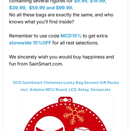
containing several figures for
$9.99, $19.99,
$39.99, $59.99 and $99.99
.
No all these bags are exactly the same, and who
knows what you’ll find inside?
Remember to use code
MCD15%
to get extra
storewide 15%OFF
for all rest selections.
We sincerely wish you would buy happiness and
fun from SainSmart.com.
2015 SainSmart Christmas Lucky Bag Secrect Gift Packs
incl. Arduino MCU Board, LCD, Relay, Sensor,etc