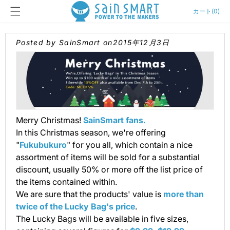
カ
コンテン
ー
カート
(
0
)
ツに進む
ト
Posted by SainSmart on
2015年12月3日
Merry Christmas!
SainSmart fans.
In this Christmas season, we're offering
"
Fukubukuro
" for you all, which contain a nice
assortment of items will be sold for a substantial
discount, usually 50% or more off the list price of
the items contained within.
We are sure that the products' value is
more than
twice of the Lucky Bag's price
.
The Lucky Bags will be available in five sizes,